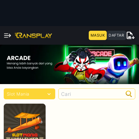
MASUK
DAFTAR
keyboard_arrow_down
Slot Mania