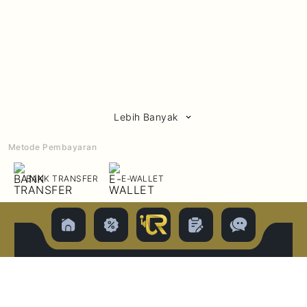
Lebih Banyak
keyboard_arrow_down
Metode Pembayaran
BANK TRANSFER
E-WALLET