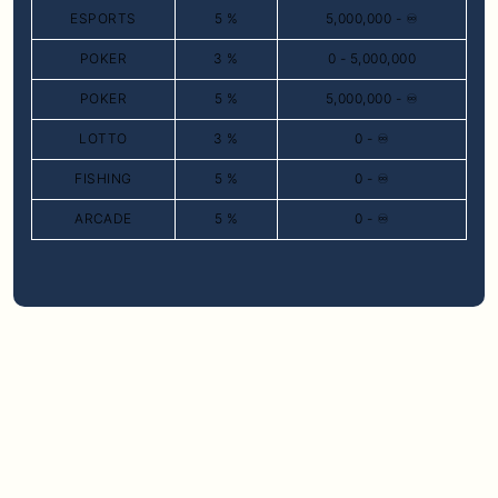
ESPORTS
5 %
5,000,000 - ♾️
POKER
3 %
0 - 5,000,000
POKER
5 %
5,000,000 - ♾️
LOTTO
3 %
0 - ♾️
FISHING
5 %
0 - ♾️
ARCADE
5 %
0 - ♾️