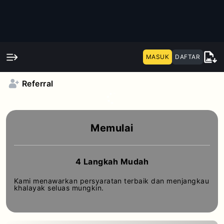
MASUK
DAFTAR
Referral
Memulai
4 Langkah Mudah
Kami menawarkan persyaratan terbaik dan menjangkau
khalayak seluas mungkin.