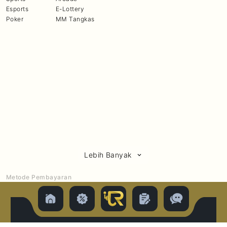
Esports
E-Lottery
Poker
MM Tangkas
Lebih Banyak
keyboard_arrow_down
Metode Pembayaran
BANK TRANSFER
E-WALLET