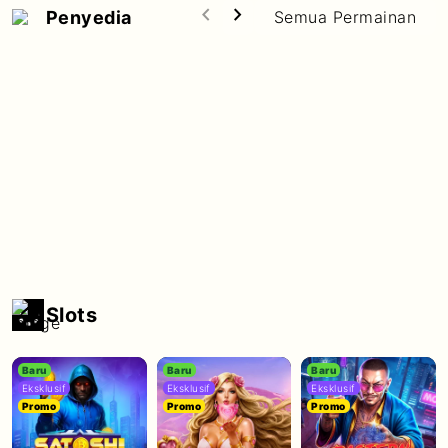
chevron_left
chevron_right
Penyedia
Semua Permainan
Slots
Baru
Baru
Baru
Eksklusif
Eksklusif
Eksklusif
Promo
Promo
Promo