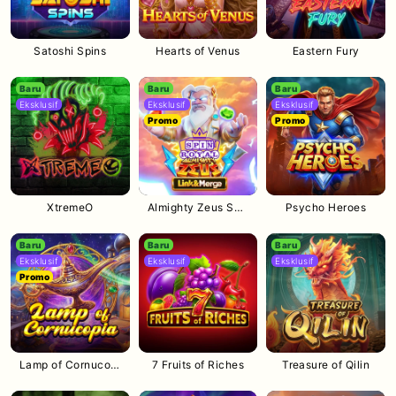
Satoshi Spins
Hearts of Venus
Eastern Fury
Baru
Baru
Baru
Eksklusif
Eksklusif
Eksklusif
Promo
Promo
XtremeO
Almighty Zeus Spin Royal
Psycho Heroes
Baru
Baru
Baru
Eksklusif
Eksklusif
Eksklusif
Promo
Lamp of Cornucopia
7 Fruits of Riches
Treasure of Qilin