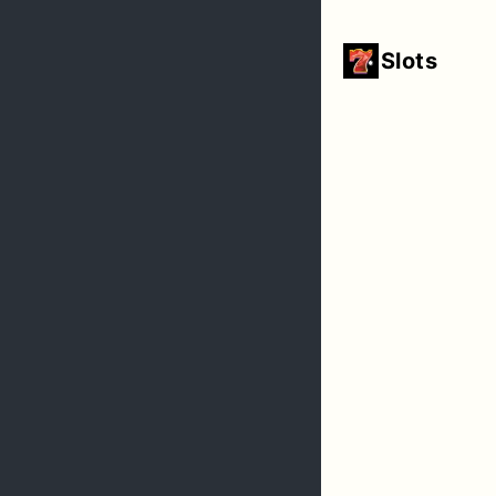
Slots