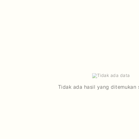
Tidak ada hasil yang ditemukan s