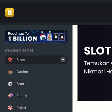
PERMAINAN
keyboard_arrow_down
Slots
Casino
Sports
Esports
Poker