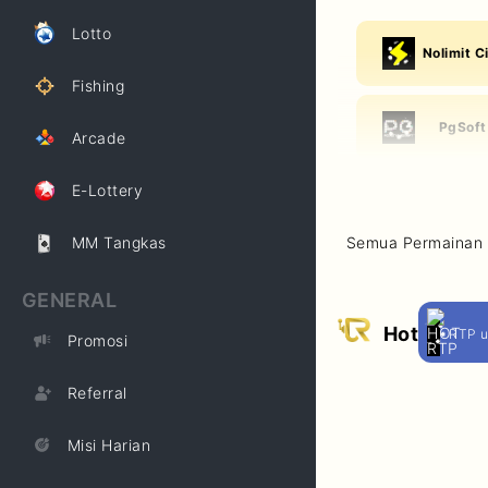
Lotto
Nolimit C
Fishing
PgSoft
Arcade
E-Lottery
PlaySta
MM Tangkas
Semua Permainan
Play n G
GENERAL
Hot
RTP u
Promosi
Reevo
Referral
KingMid
Misi Harian