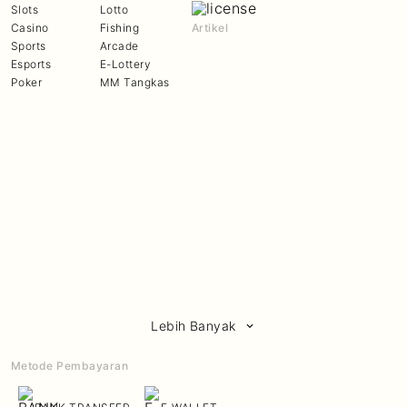
Slots
Lotto
Casino
Fishing
Artikel
Sports
Arcade
Esports
E-Lottery
Poker
MM Tangkas
Lebih Banyak
keyboard_arrow_down
Metode Pembayaran