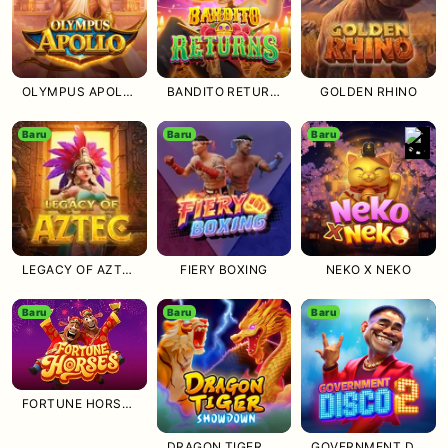
OLYMPUS APOLLO
BANDITO RETURNS
GOLDEN RHINO
Baru
Baru
Baru
LEGACY OF AZTEC
FIERY BOXING
NEKO X NEKO
Baru
Baru
Baru
FORTUNE HORSES
DRAGON TIGER SHOWDOWN
GOVERNMENT DISCO 2