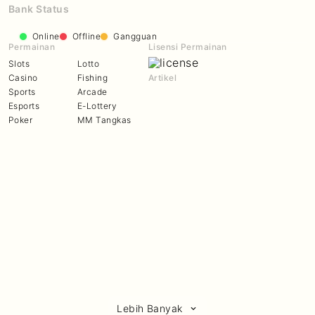
Bank Status
Online
Offline
Gangguan
Permainan
Lisensi Permainan
Slots
Lotto
Casino
Fishing
Artikel
Sports
Arcade
Esports
E-Lottery
Poker
MM Tangkas
Lebih Banyak
keyboard_arrow_down