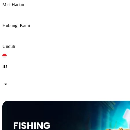
Misi Harian
Hubungi Kami
Unduh
ID
arrow_drop_down