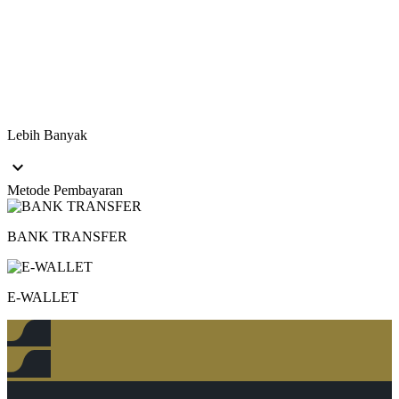
Lebih Banyak
keyboard_arrow_down
Metode Pembayaran
BANK TRANSFER
E-WALLET