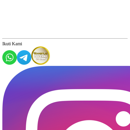
Ikuti Kami