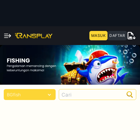
MASUK
DAFTAR
keyboard_arrow_down
BGfish