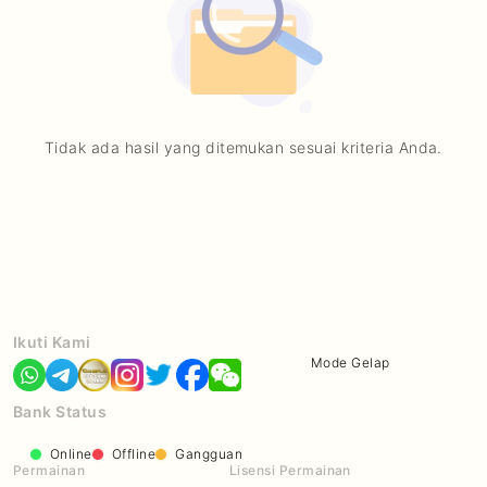
Tidak ada hasil yang ditemukan sesuai kriteria Anda.
Ikuti Kami
Mode Gelap
Bank Status
Online
Offline
Gangguan
Permainan
Lisensi Permainan